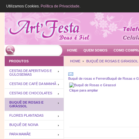
Utilizamos Cookies.
Política de Privacidade
.
HOME
QUEM SOMOS
COMO COMPR
PRODUTOS
HOME
BUQUÊ DE ROSAS E GIRASSOL
CESTAS DE APERITIVOS E
GULOSEIMAS
Buquê de rosas e Ferrero
Buquê de Rosas e Gi
CESTAS DE CAFÉ DA MANHÃ
Clique para ampliar
CESTAS DE CHOCOLATES
BUQUÊ DE ROSAS E
GIRASSOL
FLORES PLANTADAS
BUQUÊ DE NOIVA
PARA MAMÃE