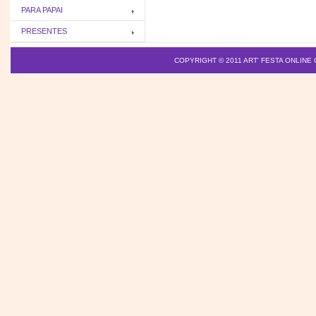
PARA PAPAI
PRESENTES
COPYRIGHT © 2011
ART' FESTA ONLINE