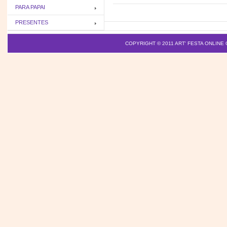
PARA PAPAI
PRESENTES
COPYRIGHT © 2011
ART' FESTA ONLINE