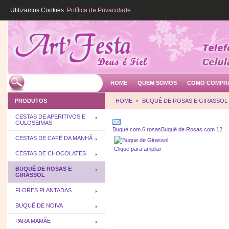
Utilizamos Cookies.
Política de Privacidade
.
HOME
QUEM SOMOS
COMO COMPR
PRODUTOS
HOME
BUQUÊ DE ROSAS E GIRASSOL
CESTAS DE APERITIVOS E
GULOSEIMAS
Buque com 6 rosas
Buquê de Rosas com 12
CESTAS DE CAFÉ DA MANHÃ
Clique para ampliar
CESTAS DE CHOCOLATES
BUQUÊ DE ROSAS E
GIRASSOL
FLORES PLANTADAS
BUQUÊ DE NOIVA
PARA MAMÃE