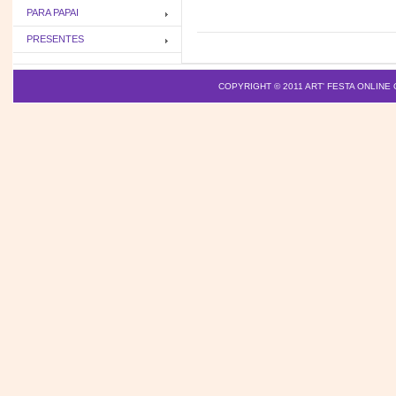
PARA PAPAI
PRESENTES
COPYRIGHT © 2011
ART' FESTA ONLINE