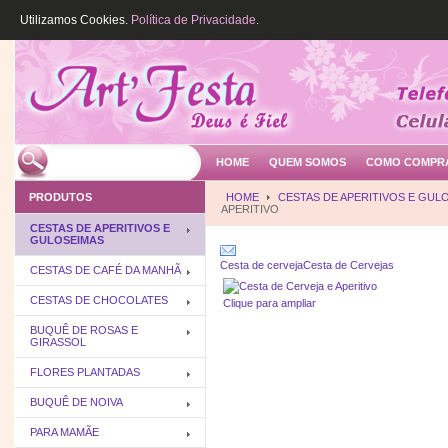
Utilizamos Cookies.
Política de Privacidade
.
HOME
QUEM SOMOS
COMO COMPR
PRODUTOS
HOME
CESTAS DE APERITIVOS E GUL
APERITIVO
CESTAS DE APERITIVOS E
GULOSEIMAS
Cesta de cerveja
Cesta de Cervejas
CESTAS DE CAFÉ DA MANHÃ
CESTAS DE CHOCOLATES
Clique para ampliar
BUQUÊ DE ROSAS E
GIRASSOL
FLORES PLANTADAS
BUQUÊ DE NOIVA
PARA MAMÃE