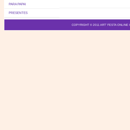
PARA PAPAI
PRESENTES
COPYRIGHT © 2011
ART' FESTA ONLINE