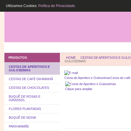
Utilizamos Cookies.
Política de Privacidade
.
HOME
QUEM SOMOS
COMO COMPR
PRODUTOS
HOME
CESTAS DE APERITIVOS E GUL
GULOSEIMAS
CESTAS DE APERITIVOS E
GULOSEIMAS
Cesta de Aperitivo e Guloseimas
Cesta de café
CESTAS DE CAFÉ DA MANHÃ
CESTAS DE CHOCOLATES
Clique para ampliar
BUQUÊ DE ROSAS E
GIRASSOL
FLORES PLANTADAS
BUQUÊ DE NOIVA
PARA MAMÃE