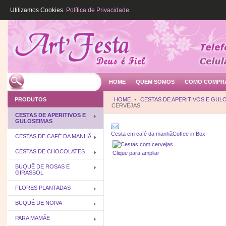
Utilizamos Cookies.
Política de Privacidade
.
HOME
QUEM SOMOS
COMO COMPR
PRODUTOS
HOME
CESTAS DE APERITIVOS E GUL
CERVEJAS
CESTAS DE APERITIVOS E
GULOSEIMAS
Cesta em café da manhã
Coffee in Box
CESTAS DE CAFÉ DA MANHÃ
CESTAS DE CHOCOLATES
Clique para ampliar
BUQUÊ DE ROSAS E
GIRASSOL
FLORES PLANTADAS
BUQUÊ DE NOIVA
PARA MAMÃE