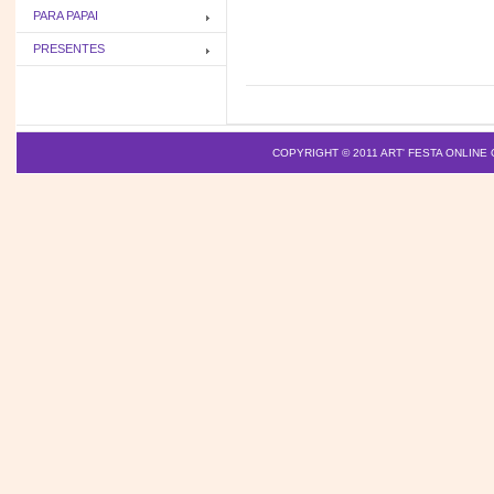
PARA PAPAI
PRESENTES
COPYRIGHT © 2011
ART' FESTA ONLINE