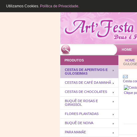
Utilizamos Cookies.
Política de Privacidade
.
HOME
PRODUTOS
HOME
GULOSE
CESTAS DE APERITIVOS E
GULOSEIMAS
Cesta co
CESTAS DE CAFÉ DA MANHÃ
CESTAS DE CHOCOLATES
Clique p
BUQUÊ DE ROSAS E
GIRASSOL
FLORES PLANTADAS
BUQUÊ DE NOIVA
PARA MAMÃE