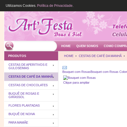
Utilizamos Cookies.
Política de Privacidade
.
HOME
QUEM SOMOS
COMO COMPR
PRODUTOS
HOME
CESTAS DE CAFÉ DA MANHÃ
CESTAS DE APERITIVOS E
GULOSEIMAS
Bouquet com Rosas
Bouquet com Rosas Colo
CESTAS DE CAFÉ DA MANHÃ
Clique para ampliar
CESTAS DE CHOCOLATES
BUQUÊ DE ROSAS E
GIRASSOL
FLORES PLANTADAS
BUQUÊ DE NOIVA
PARA MAMÃE