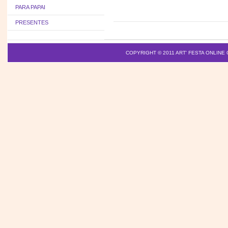
PARA PAPAI
PRESENTES
COPYRIGHT © 2011
ART' FESTA ONLINE