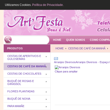
Utilizamos Cookies.
Política de Privacidade
.
HOME
QUEM SOMOS
COMO COMPR
PRODUTOS
HOME
CESTAS DE CAFÉ DA MANHÃ
CESTAS DE APERITIVOS E
GULOSEIMAS
Arranjos Diversos
Arranjos Diversos - Espaço
CESTAS DE CAFÉ DA MANHÃ
Clique para ampliar
CESTAS DE CHOCOLATES
BUQUÊ DE ROSAS E
GIRASSOL
FLORES PLANTADAS
BUQUÊ DE NOIVA
PARA MAMÃE