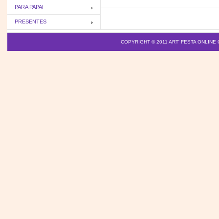
PARA PAPAI
PRESENTES
COPYRIGHT © 2011
ART' FESTA ONLINE