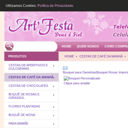
Utilizamos Cookies.
Política de Privacidade
.
HOME
QUEM SOMOS
COMO COMPR
PRODUTOS
HOME
CESTAS DE CAFÉ DA MANHÃ
CESTAS DE APERITIVOS E
GULOSEIMAS
Bouquet para Daminhas
Bouquet Rosas Import
CESTAS DE CAFÉ DA MANHÃ
Clique para ampliar
CESTAS DE CHOCOLATES
BUQUÊ DE ROSAS E
GIRASSOL
FLORES PLANTADAS
BUQUÊ DE NOIVA
PARA MAMÃE