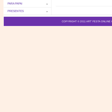
PARA PAPAI
PRESENTES
COPYRIGHT © 2011
ART' FESTA ONLINE