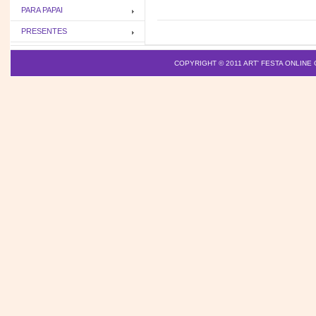
PARA PAPAI
PRESENTES
COPYRIGHT © 2011
ART' FESTA ONLINE