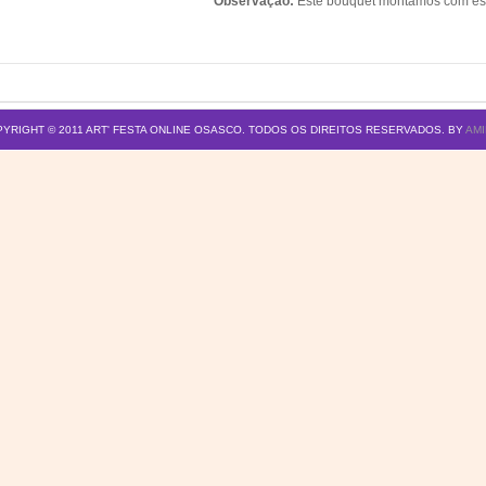
Observação:
Este bouquet montamos com espo
YRIGHT © 2011
ART' FESTA ONLINE OSASCO
. TODOS OS DIREITOS RESERVADOS. BY
AMI