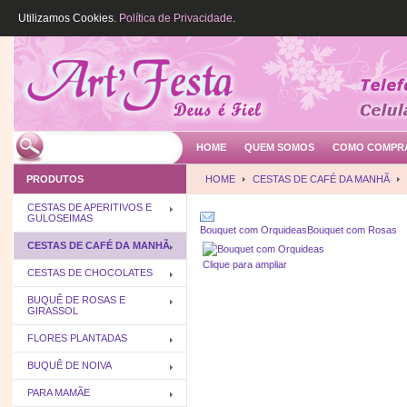
Utilizamos Cookies.
Política de Privacidade
.
HOME
QUEM SOMOS
COMO COMPR
PRODUTOS
HOME
CESTAS DE CAFÉ DA MANHÃ
CESTAS DE APERITIVOS E
GULOSEIMAS
Bouquet com Orquideas
Bouquet com Rosas
CESTAS DE CAFÉ DA MANHÃ
Clique para ampliar
CESTAS DE CHOCOLATES
BUQUÊ DE ROSAS E
GIRASSOL
FLORES PLANTADAS
BUQUÊ DE NOIVA
PARA MAMÃE