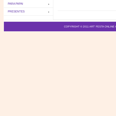
PARA PAPAI
PRESENTES
COPYRIGHT © 2011
ART' FESTA ONLINE