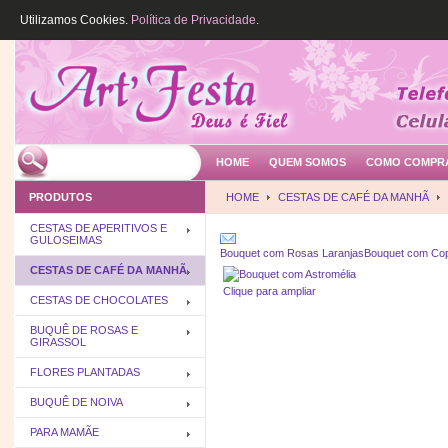
Utilizamos Cookies.
Política de Privacidade
.
HOME
QUEM SOMOS
COMO COMPR
PRODUTOS
HOME
CESTAS DE CAFÉ DA MANHÃ
CESTAS DE APERITIVOS E
GULOSEIMAS
Bouquet com Rosas Laranjas
Bouquet com Cop
CESTAS DE CAFÉ DA MANHÃ
Clique para ampliar
CESTAS DE CHOCOLATES
BUQUÊ DE ROSAS E
GIRASSOL
FLORES PLANTADAS
BUQUÊ DE NOIVA
PARA MAMÃE