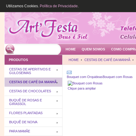
Utilizamos Cookies.
Política de Privacidade
.
HOME
QUEM SOMOS
COMO COMPR
PRODUTOS
HOME
CESTAS DE CAFÉ DA MANHÃ
CESTAS DE APERITIVOS E
GULOSEIMAS
Bouquet com Orquideas
Bouquet com Rosas
CESTAS DE CAFÉ DA MANHÃ
Clique para ampliar
CESTAS DE CHOCOLATES
BUQUÊ DE ROSAS E
GIRASSOL
FLORES PLANTADAS
BUQUÊ DE NOIVA
PARA MAMÃE