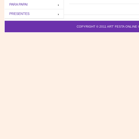
PARA PAPAI
PRESENTES
COPYRIGHT © 2011
ART' FESTA ONLINE