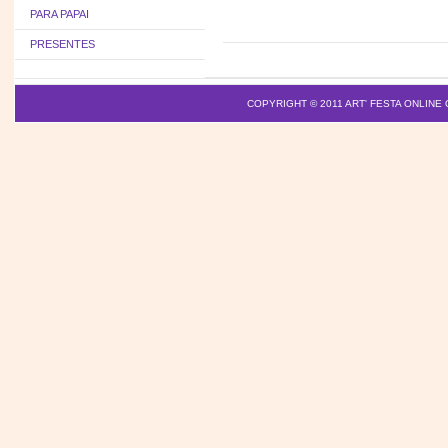
PARA PAPAI
PRESENTES
COPYRIGHT © 2011
ART' FESTA ONLINE