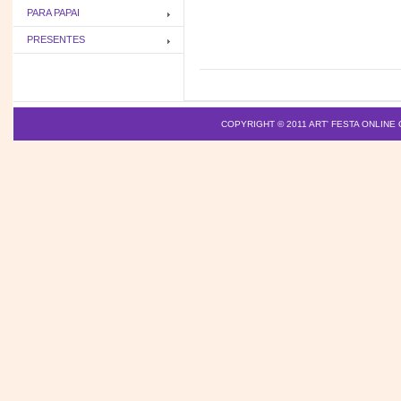
PARA PAPAI
PRESENTES
COPYRIGHT © 2011
ART' FESTA ONLINE