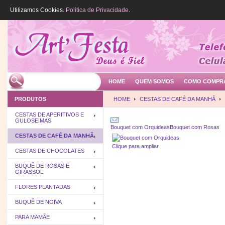
Utilizamos Cookies.
Política de Privacidade
.
HOME
QUEM SOMOS
COMO COMPR
PRODUTOS
HOME
CESTAS DE CAFÉ DA MANHÃ
CESTAS DE APERITIVOS E
GULOSEIMAS
Bouquet com Orquideas
Bouquet com Rosas
CESTAS DE CAFÉ DA MANHÃ
Clique para ampliar
CESTAS DE CHOCOLATES
BUQUÊ DE ROSAS E
GIRASSOL
FLORES PLANTADAS
BUQUÊ DE NOIVA
PARA MAMÃE