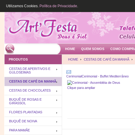
Utilizamos Cookies.
Política de Privacidade
.
HOME
QUEM SOMOS
COMO COMPR
PRODUTOS
HOME
CESTAS DE CAFÉ DA MANHÃ
CESTAS DE APERITIVOS E
GULOSEIMAS
Cerimonial
Cerimonial - Buffet Mediterrâneo
CESTAS DE CAFÉ DA MANHÃ
Clique para ampliar
CESTAS DE CHOCOLATES
BUQUÊ DE ROSAS E
GIRASSOL
FLORES PLANTADAS
BUQUÊ DE NOIVA
PARA MAMÃE