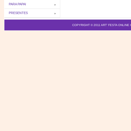
PARA PAPAI
PRESENTES
COPYRIGHT © 2011
ART' FESTA ONLINE