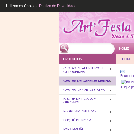
Utilizamos Cookies.
Política de Privacidade
.
HOME
PRODUTOS
HOME
CESTAS DE APERITIVOS E
GULOSEIMAS
Bouquet 
CESTAS DE CAFÉ DA MANHÃ
Clique p
CESTAS DE CHOCOLATES
BUQUÊ DE ROSAS E
GIRASSOL
FLORES PLANTADAS
BUQUÊ DE NOIVA
PARA MAMÃE