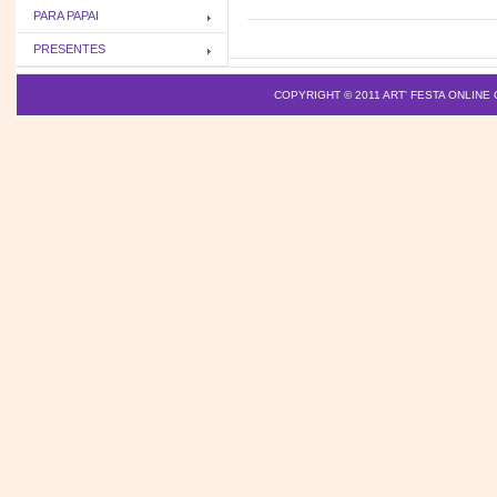
PARA PAPAI
PRESENTES
COPYRIGHT © 2011
ART' FESTA ONLINE