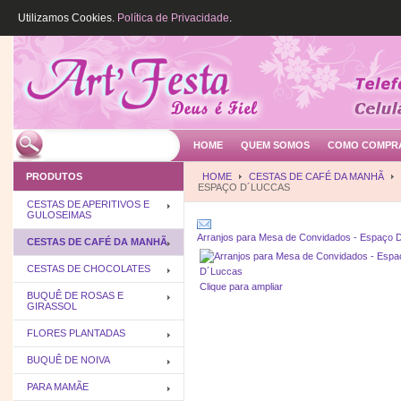
Utilizamos Cookies.
Política de Privacidade
.
HOME
QUEM SOMOS
COMO COMPR
PRODUTOS
HOME
CESTAS DE CAFÉ DA MANHÃ
ESPAÇO D´LUCCAS
CESTAS DE APERITIVOS E
GULOSEIMAS
Arranjos para Mesa de Convidados - Espaço 
CESTAS DE CAFÉ DA MANHÃ
CESTAS DE CHOCOLATES
Clique para ampliar
BUQUÊ DE ROSAS E
GIRASSOL
FLORES PLANTADAS
BUQUÊ DE NOIVA
PARA MAMÃE