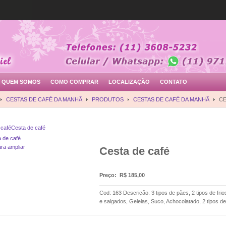
QUEM SOMOS
COMO COMPRAR
LOCALIZAÇÃO
CONTATO
CESTAS DE CAFÉ DA MANHÃ
PRODUTOS
CESTAS DE CAFÉ DA MANHÃ
CE
 café
Cesta de café
ara ampliar
Cesta de café
Preço:
R$ 185,00
Cod: 163 Descrição: 3 tipos de pães, 2 tipos de frio
e salgados, Geleias, Suco, Achocolatado, 2 tipos d