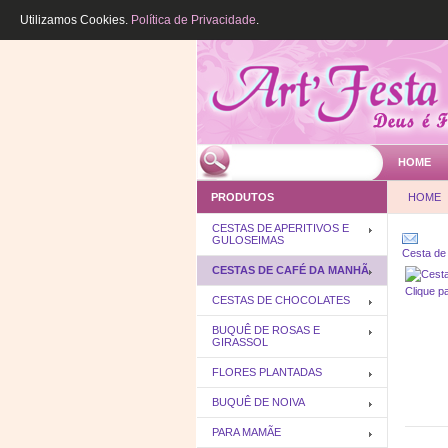
Utilizamos Cookies.
Política de Privacidade
.
HOME
PRODUTOS
HOME
CESTAS DE APERITIVOS E
GULOSEIMAS
Cesta de
CESTAS DE CAFÉ DA MANHÃ
Clique p
CESTAS DE CHOCOLATES
BUQUÊ DE ROSAS E
GIRASSOL
FLORES PLANTADAS
BUQUÊ DE NOIVA
PARA MAMÃE