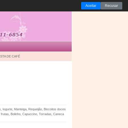
Aceitar
Recusar
STA DE CAFÉ
s, Iogurte, Manteiga, Requeijão, Biscoitos doces
e frutas, Bolinho, Capuccino, Torradas, Caneca