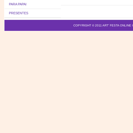
PARA PAPAI
PRESENTES
COPYRIGHT © 2011
ART' FESTA ONLINE