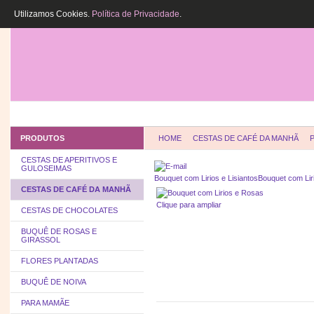
Utilizamos Cookies.
Política de Privacidade
.
HOME
QUEM SOMOS
COMO COMPR
PRODUTOS
HOME
CESTAS DE CAFÉ DA MANHÃ
CESTAS DE APERITIVOS E
GULOSEIMAS
Bouquet com Lirios e Lisiantos
Bouquet com Lir
CESTAS DE CAFÉ DA MANHÃ
Clique para ampliar
CESTAS DE CHOCOLATES
BUQUÊ DE ROSAS E
GIRASSOL
FLORES PLANTADAS
BUQUÊ DE NOIVA
PARA MAMÃE