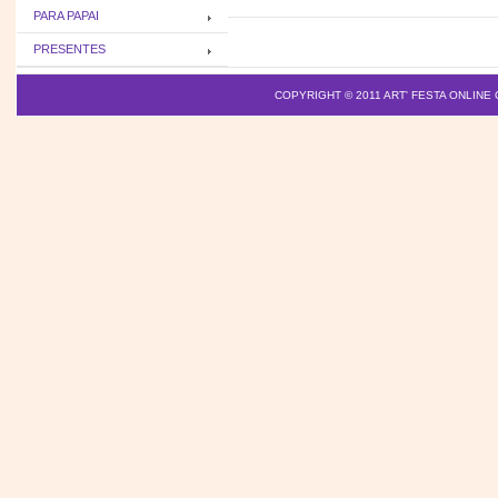
PARA PAPAI
PRESENTES
COPYRIGHT © 2011
ART' FESTA ONLINE