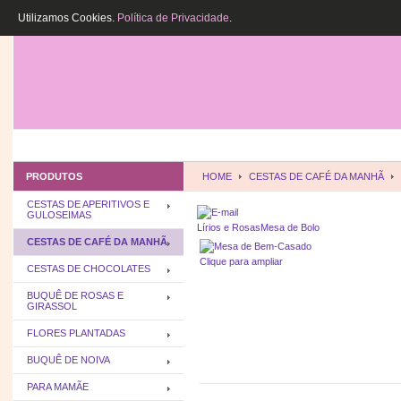
Utilizamos Cookies.
Política de Privacidade
.
HOME
QUEM SOMOS
COMO COMPR
PRODUTOS
HOME
CESTAS DE CAFÉ DA MANHÃ
CESTAS DE APERITIVOS E
GULOSEIMAS
Lírios e Rosas
Mesa de Bolo
CESTAS DE CAFÉ DA MANHÃ
Clique para ampliar
CESTAS DE CHOCOLATES
BUQUÊ DE ROSAS E
GIRASSOL
FLORES PLANTADAS
BUQUÊ DE NOIVA
PARA MAMÃE