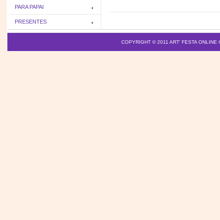
PARA PAPAI
PRESENTES
COPYRIGHT © 2011
ART' FESTA ONLINE