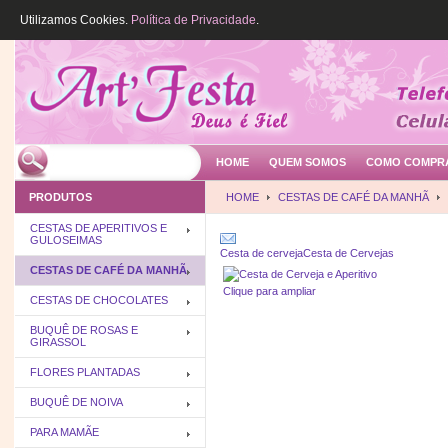
Utilizamos Cookies.
Política de Privacidade
.
HOME
QUEM SOMOS
COMO COMPR
PRODUTOS
HOME
CESTAS DE CAFÉ DA MANHÃ
CESTAS DE APERITIVOS E
GULOSEIMAS
Cesta de cerveja
Cesta de Cervejas
CESTAS DE CAFÉ DA MANHÃ
Clique para ampliar
CESTAS DE CHOCOLATES
BUQUÊ DE ROSAS E
GIRASSOL
FLORES PLANTADAS
BUQUÊ DE NOIVA
PARA MAMÃE