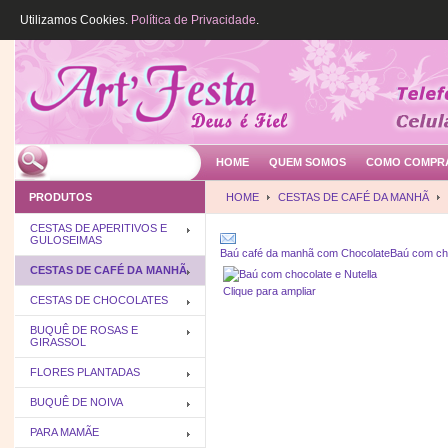
Utilizamos Cookies.
Política de Privacidade
.
HOME
QUEM SOMOS
COMO COMPR
PRODUTOS
HOME
CESTAS DE CAFÉ DA MANHÃ
CESTAS DE APERITIVOS E
GULOSEIMAS
Baú café da manhã com Chocolate
Baú com cho
CESTAS DE CAFÉ DA MANHÃ
Clique para ampliar
CESTAS DE CHOCOLATES
BUQUÊ DE ROSAS E
GIRASSOL
FLORES PLANTADAS
BUQUÊ DE NOIVA
PARA MAMÃE