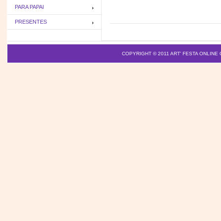
PARA PAPAI
PRESENTES
COPYRIGHT © 2011
ART' FESTA ONLINE