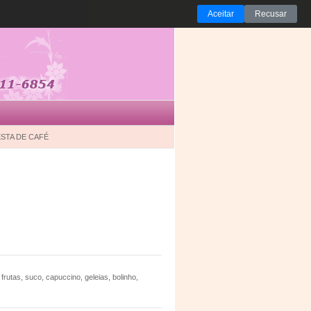
Aceitar
Recusar
STA DE CAFÉ
 frutas, suco, capuccino, geleias, bolinho,