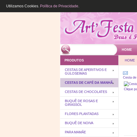
Utilizamos Cookies.
Política de Privacidade
.
HOME
PRODUTOS
HOME
CESTAS DE APERITIVOS E
GULOSEIMAS
Cesta de
CESTAS DE CAFÉ DA MANHÃ
Clique p
CESTAS DE CHOCOLATES
BUQUÊ DE ROSAS E
GIRASSOL
FLORES PLANTADAS
BUQUÊ DE NOIVA
PARA MAMÃE