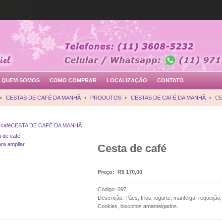
QUEM SOMOS
COMO COMPRAR
LOCALIZAÇÃO
CONTATO
CESTAS DE CAFÉ DA MANHÃ
PRODUTOS
CESTAS DE CAFÉ DA MANHÃ
CE
 café
CESTA DE CAFÉ DA MANHÃ
ara ampliar
Cesta de café
Preço:
R$ 170,00
Código: 097
Descrição: Pães, frios, iogurte, manteiga, requeijão,
Cookies, biscoitos amanteigados.