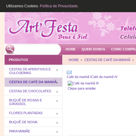
Utilizamos Cookies.
Política de Privacidade
.
HOME
QUEM SOMOS
COMO COMPR
PRODUTOS
HOME
CESTAS DE CAFÉ DA MANHÃ
CESTAS DE APERITIVOS E
GULOSEIMAS
Café da manhã I
Café da manhã IV
CESTAS DE CAFÉ DA MANHÃ
Clique para ampliar
CESTAS DE CHOCOLATES
BUQUÊ DE ROSAS E
GIRASSOL
FLORES PLANTADAS
BUQUÊ DE NOIVA
PARA MAMÃE