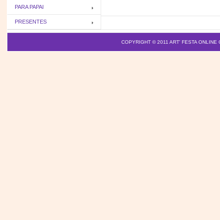
PARA PAPAI
PRESENTES
COPYRIGHT © 2011
ART' FESTA ONLINE