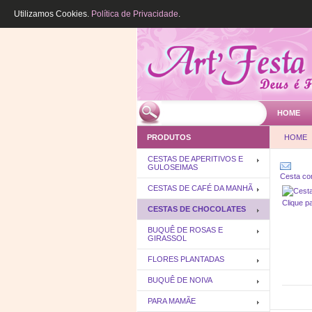
Utilizamos Cookies.
Política de Privacidade
.
HOME
PRODUTOS
HOME
CESTAS DE APERITIVOS E
GULOSEIMAS
Cesta co
CESTAS DE CAFÉ DA MANHÃ
Clique p
CESTAS DE CHOCOLATES
BUQUÊ DE ROSAS E
GIRASSOL
FLORES PLANTADAS
BUQUÊ DE NOIVA
PARA MAMÃE