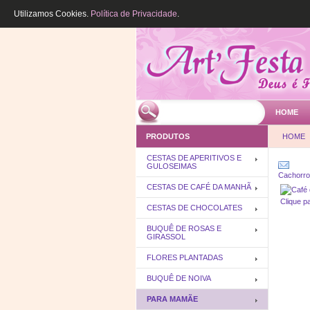
Utilizamos Cookies.
Política de Privacidade
.
HOME
PRODUTOS
HOME
CESTAS DE APERITIVOS E
GULOSEIMAS
Cachorr
CESTAS DE CAFÉ DA MANHÃ
Clique p
CESTAS DE CHOCOLATES
BUQUÊ DE ROSAS E
GIRASSOL
FLORES PLANTADAS
BUQUÊ DE NOIVA
PARA MAMÃE