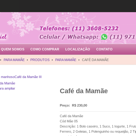
QUEM SOMOS
COMO COMPRAR
LOCALIZAÇÃO
CONTATO
PARA MAMÃE
PRODUTOS
PARA MAMÃE
CAFÉ DA MAMÃE
o manhoso
Café da Mamãe III
ara ampliar
Café da Mamãe
Preço:
R$ 230,00
Café da Mamãe
Cód Mãe 05
Descrição: 1 Bolo caseiro, 1 Suco, 1 Iogurte, 1 Fru
Ferrero, 2 Geleias, 1 Polenguinho ou requeijão, 2 Ti