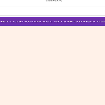
amanteigados
YRIGHT © 2011
ART' FESTA ONLINE OSASCO
. TODOS OS DIREITOS RESERVADOS. BY
AMI