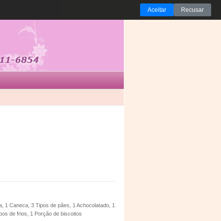
Aceitar
Recusar
ta, 1 Caneca, 3 Tipos de pães, 1 Achocolatado, 1
pos de frios, 1 Porção de biscoitos