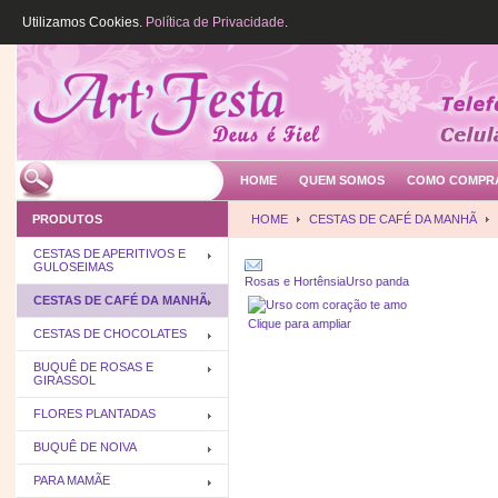
Utilizamos Cookies.
Política de Privacidade
.
HOME
QUEM SOMOS
COMO COMPR
PRODUTOS
HOME
CESTAS DE CAFÉ DA MANHÃ
CESTAS DE APERITIVOS E
GULOSEIMAS
Rosas e Hortênsia
Urso panda
CESTAS DE CAFÉ DA MANHÃ
Clique para ampliar
CESTAS DE CHOCOLATES
BUQUÊ DE ROSAS E
GIRASSOL
FLORES PLANTADAS
BUQUÊ DE NOIVA
PARA MAMÃE