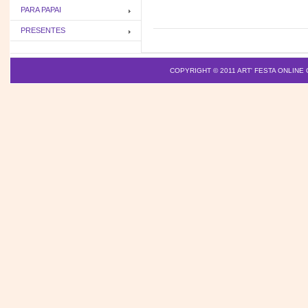
PARA PAPAI
PRESENTES
COPYRIGHT © 2011
ART' FESTA ONLINE