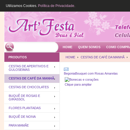
Utilizamos Cookies.
Política de Privacidade
.
HOME
QUEM SOMOS
COMO COMPR
PRODUTOS
HOME
CESTAS DE CAFÉ DA MANHÃ
CESTAS DE APERITIVOS E
GULOSEIMAS
Begonia
Bouquet com Rosas Amarelas
CESTAS DE CAFÉ DA MANHÃ
Clique para ampliar
CESTAS DE CHOCOLATES
BUQUÊ DE ROSAS E
GIRASSOL
FLORES PLANTADAS
BUQUÊ DE NOIVA
PARA MAMÃE