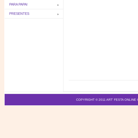
PARA PAPAI
PRESENTES
COPYRIGHT © 2011
ART' FESTA ONLINE