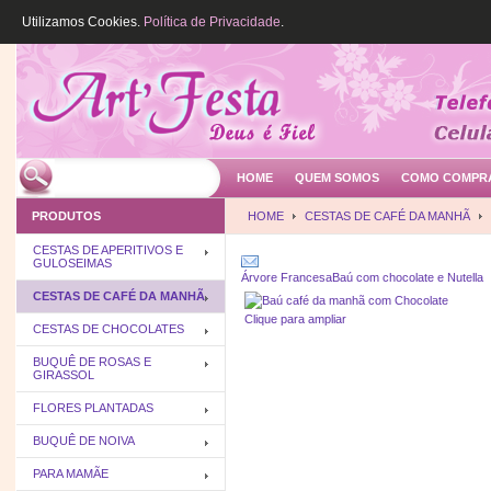
Utilizamos Cookies.
Política de Privacidade
.
HOME
QUEM SOMOS
COMO COMPR
PRODUTOS
HOME
CESTAS DE CAFÉ DA MANHÃ
CESTAS DE APERITIVOS E
GULOSEIMAS
Árvore Francesa
Baú com chocolate e Nutella
CESTAS DE CAFÉ DA MANHÃ
Clique para ampliar
CESTAS DE CHOCOLATES
BUQUÊ DE ROSAS E
GIRASSOL
FLORES PLANTADAS
BUQUÊ DE NOIVA
PARA MAMÃE