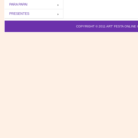
PARA PAPAI
PRESENTES
COPYRIGHT © 2011
ART' FESTA ONLINE