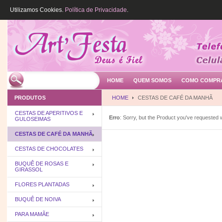
Utilizamos Cookies.
Política de Privacidade
.
HOME
QUEM SOMOS
COMO COMPR
PRODUTOS
HOME
CESTAS DE CAFÉ DA MANHÃ
CESTAS DE APERITIVOS E
Erro
: Sorry, but the Product you've requested 
GULOSEIMAS
CESTAS DE CAFÉ DA MANHÃ
CESTAS DE CHOCOLATES
BUQUÊ DE ROSAS E
GIRASSOL
FLORES PLANTADAS
BUQUÊ DE NOIVA
PARA MAMÃE