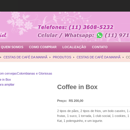
QUEM SOMOS
COMO COMPRAR
LOCALIZAÇÃO
CONTATO
CESTAS DE CAFÉ DA MANHÃ
PRODUTOS
CESTAS DE CAFÉ DA MANHÃ
CO
om cervejas
Colombianas e Gloriosas
ara ampliar
Coffee in Box
Preço:
R$ 200,00
2 tipos de pães, 2 tipos de frios, um bolo caseiro, 1
frutas, 1 suco, 1 torrada, 1 club social, 1 cookies, 
Kat, 1 polenguinho, e um iogurte.