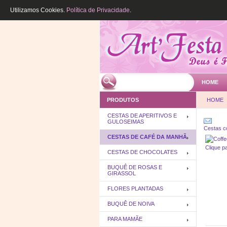
Utilizamos Cookies.
Política de Privacidade
.
HOME
PRODUTOS
HOME
CESTAS DE APERITIVOS E
GULOSEIMAS
Cestas c
CESTAS DE CAFÉ DA MANHÃ
Clique p
CESTAS DE CHOCOLATES
BUQUÊ DE ROSAS E
GIRASSOL
FLORES PLANTADAS
BUQUÊ DE NOIVA
PARA MAMÃE