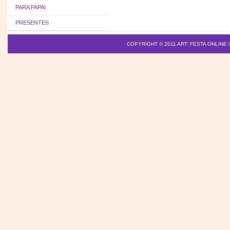
PARA PAPAI
PRESENTES
COPYRIGHT © 2011
ART' FESTA ONLINE