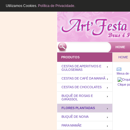
Utilizamos Cookies.
Política de Privacidade
.
HOME
PRODUTOS
HOME
CESTAS DE APERITIVOS E
GULOSEIMAS
Mesa de c
CESTAS DE CAFÉ DA MANHÃ
Clique p
CESTAS DE CHOCOLATES
BUQUÊ DE ROSAS E
GIRASSOL
FLORES PLANTADAS
BUQUÊ DE NOIVA
PARA MAMÃE