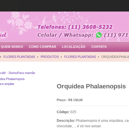
QUEM SOMOS
COMO COMPRAR
LOCALIZAÇÃO
CONTATO
FLORES PLANTADAS
PRODUTOS
FLORES PLANTADAS
ORQUIDEA PHALA
afé - Divino
Para mamãe
ara ampliar
Orquidea Phalaenopsis
Preço:
R$ 130,00
Código:
025
Descrição:
Phalaenopsis é uma orquídea, cas
chocolate, ... é só nos avisar.